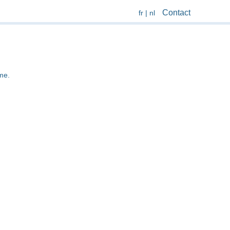
Contact
fr
|
nl
me.